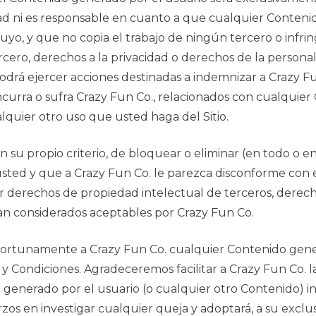
d ni es responsable en cuanto a que cualquier Contenid
uyo, y que no copia el trabajo de ningún tercero o infr
rcero, derechos a la privacidad o derechos de la persona
drá ejercer acciones destinadas a indemnizar a Crazy Fun 
ncurra o sufra Crazy Fun Co., relacionados con cualquie
lquier otro uso que usted haga del Sitio.
n su propio criterio, de bloquear o eliminar (en todo o
usted y que a Crazy Fun Co. le parezca disconforme con 
ir derechos de propiedad intelectual de terceros, derech
ean considerados aceptables por Crazy Fun Co.
rtunamente a Crazy Fun Co. cualquier Contenido genera
 Condiciones. Agradeceremos facilitar a Crazy Fun Co. l
o generado por el usuario (o cualquier otro Contenido) 
rzos en investigar cualquier queja y adoptará, a su exclu