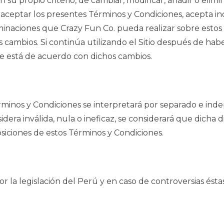
n su propio criterio, de cambiar, modificar, añadir o el
 aceptar los presentes Términos y Condiciones, acepta i
liminaciones que Crazy Fun Co. pueda realizar sobre est
cambios. Si continúa utilizando el Sitio después de hab
ue está de acuerdo con dichos cambios.
érminos y Condiciones se interpretará por separado e i
sidera inválida, nula o ineficaz, se considerará que dicha
posiciones de estos Términos y Condiciones.
r la legislación del Perú y en caso de controversias éstas